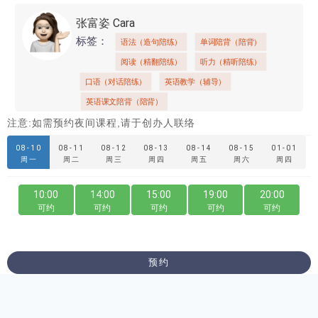
张富姿 Cara
标签：
语法（造句陪练）
单词陪背（陪背）
阅读（精翻陪练）
听力（精听陪练）
口语（对话陪练）
英语教学（辅导）
英语课文陪背（陪背）
注意:如需预约夜间课程,请于创办人联络
08-10
08-11
08-12
08-13
08-14
08-15
01-01
周一
周二
周三
周四
周五
周六
周四
10:00
14:00
15:00
19:00
20:00
可约
可约
可约
可约
可约
预约